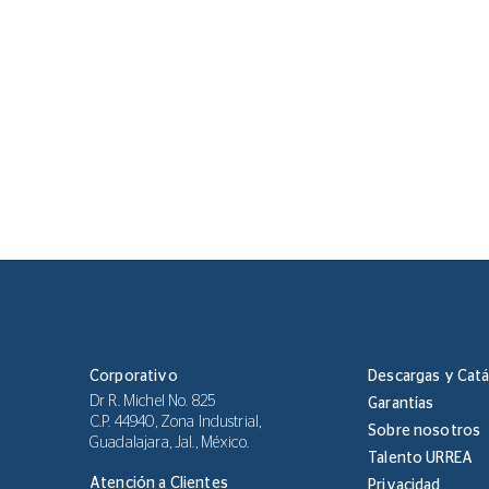
Corporativo
Descargas y Cat
Dr R. Michel No. 825
Garantías
C.P. 44940, Zona Industrial,
Sobre nosotros
Guadalajara, Jal., México.
Talento URREA
Atención a Clientes
Privacidad