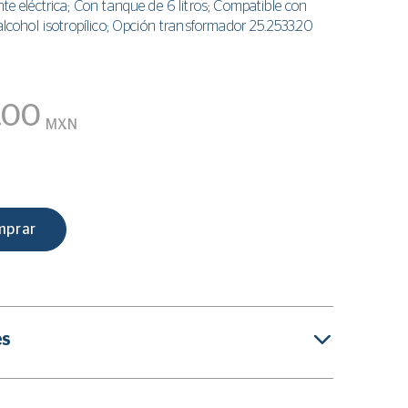
nte eléctrica; Con tanque de 6 litros; Compatible con
 alcohol isotropílico; Opción transformador 25.2533.20
.00
MXN
mprar
es