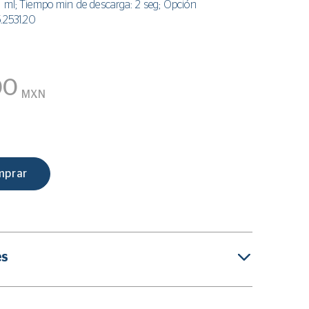
 ml; Tiempo min de descarga: 2 seg; Opción
.2531.20
00
MXN
mprar
es