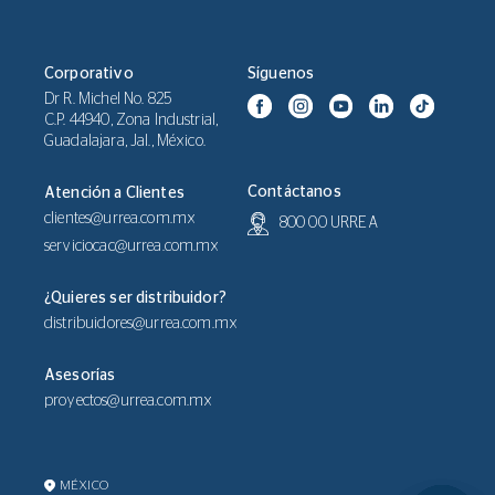
Corporativo
Síguenos
Dr R. Michel No. 825
C.P. 44940, Zona Industrial,
Guadalajara, Jal., México.
Contáctanos
Atención a Clientes
clientes@urrea.com.mx
800 00 URREA
serviciocac@urrea.com.mx
¿Quieres ser distribuidor?
distribuidores@urrea.com.mx
Asesorías
proyectos@urrea.com.mx
MÉXICO