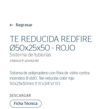
Regresar
TE REDUCIDA REDFIRE
Ø50x25x50 - ROJO
Sistema de tuberías
CÓDIGO P-231052-RF
Sistema de polipropileno con fibra de vidrio contra
incendios B-s1,d0. Tee reducida color rojo
50x25x50mm (1 ½”x3/4”x1 ½”).
DESCARGAR
Ficha Técnica