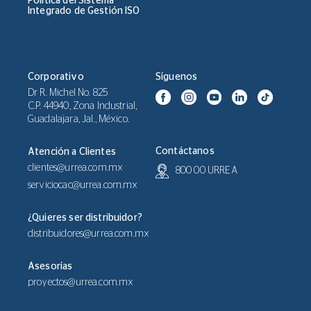
Política del Sistema
Integrado de Gestión ISO
Corporativo
Síguenos
Dr R. Michel No. 825
C.P. 44940, Zona Industrial,
Guadalajara, Jal., México.
Contáctanos
Atención a Clientes
clientes@urrea.com.mx
800 00 URREA
serviciocac@urrea.com.mx
¿Quieres ser distribuidor?
distribuidores@urrea.com.mx
Asesorías
proyectos@urrea.com.mx