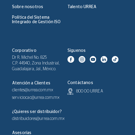
Sobre nosotros
Talento URREA
Política del Sistema
Integrado de Gestión ISO
Corporativo
Síguenos
Dr R. Michel No. 825
C.P. 44940, Zona Industrial,
Guadalajara, Jal., México.
Contáctanos
Atención a Clientes
clientes@urrea.com.mx
800 00 URREA
serviciocac@urrea.com.mx
¿Quieres ser distribuidor?
distribuidores@urrea.com.mx
Asesorías