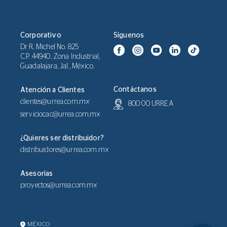
Corporativo
Síguenos
Dr R. Michel No. 825
C.P. 44940, Zona Industrial,
Guadalajara, Jal., México.
Contáctanos
Atención a Clientes
clientes@urrea.com.mx
800 00 URREA
serviciocac@urrea.com.mx
¿Quieres ser distribuidor?
distribuidores@urrea.com.mx
Asesorías
proyectos@urrea.com.mx
MÉXICO