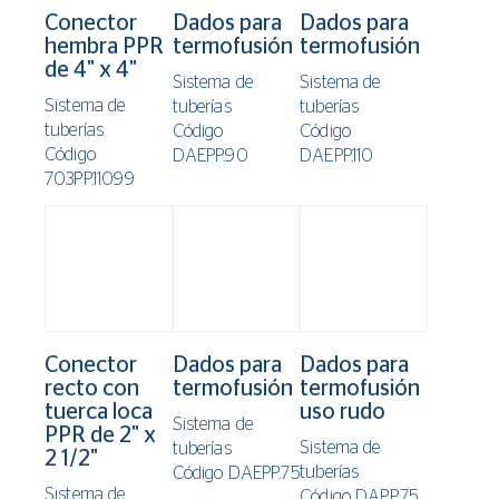
Conector
Dados para
Dados para
hembra PPR
termofusión
termofusión
de 4" x 4"
Sistema de
Sistema de
Sistema de
tuberías
tuberías
tuberías
Código
Código
Código
DAEPP.90
DAEPP.110
703PP.11099
Conector
Dados para
Dados para
recto con
termofusión
termofusión
tuerca loca
uso rudo
Sistema de
PPR de 2" x
Sistema de
tuberías
2 1/2"
tuberías
Código DAEPP.75
Sistema de
Código DAPP.75