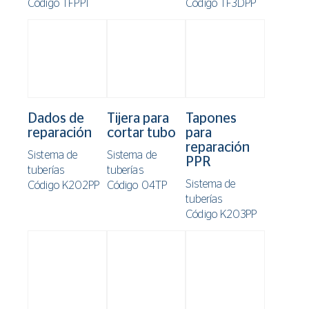
Código TFPP1
Código TF3DPP
Dados de
Tijera para
Tapones
reparación
cortar tubo
para
reparación
Sistema de
Sistema de
PPR
tuberías
tuberías
Sistema de
Código K202PP
Código 04TP
tuberías
Código K203PP