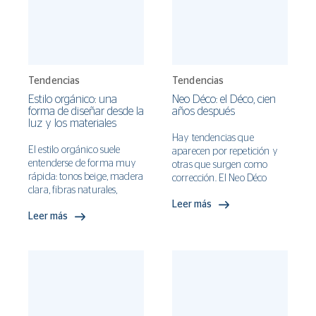
Tendencias
Tendencias
Estilo orgánico: una
Neo Déco: el Déco, cien
forma de diseñar desde la
años después
luz y los materiales
Hay tendencias que
El estilo orgánico suele
aparecen por repetición y
entenderse de forma muy
otras que surgen como
rápida: tonos beige, madera
corrección. El Neo Déco
clara, fibras naturales,
pertenece a las segundas.
muebles curvos y algunas
Leer más
Llega en un momento
Leer más
plantas. Esa lectura no está
donde muchos espacios
mal, pero se queda corta.
empezaron a llenarse de
En interiorismo, este estilo
referencias, materiales y
funciona mejor cuando se
gestos sin demasiada
piensa como una forma de
intención, y donde empieza
diseñar el espacio, no solo
a sentirse más valioso un
como una selección de
interior que está mejor
acabados o accesorios.
pensado que uno que