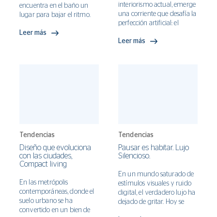
interiorismo actual, emerge
encuentra en el baño un
una corriente que desafía la
lugar para bajar el ritmo.
perfección artificial: el
Dejó de ser un sitio de paso:
diseño RAW. Más que una
Leer más
hoy es un refugio donde el
Leer más
tendencia estética,
agua, la luz y los materiales
representa una filosofía que
se integran para que cada
abraza lo auténtico, lo
gesto se sienta sencillo y
imperfecto y lo genuino. Es
reparador. Diseñar ese
el coraje de mostrar la
santuario es pensar en
verdad de los materiales sin
sensaciones, no sólo en
máscaras ni disfraces.
objetos. La atmósfera nace
en las superficies. Texturas
minerales y maderas
tratadas para zonas de
agua aportan calidez y
Tendencias
Tendencias
continuidad visual. El
Diseño que evoluciona
Pausar es habitar. Lujo
travertino y los tonos arena
con las ciudades,
Silencioso.
dialogan con vidrio
Compact living
reciclado y herrajes
En un mundo saturado de
discretos; todo suma sin
En las metrópolis
estímulos visuales y ruido
competir. La paleta baja el
contemporáneas, donde el
digital, el verdadero lujo ha
volumen: terracotas suaves,
suelo urbano se ha
dejado de gritar. Hoy se
verdes salvia y grises tibios
convertido en un bien de
insinúa, se vuelve íntimo y