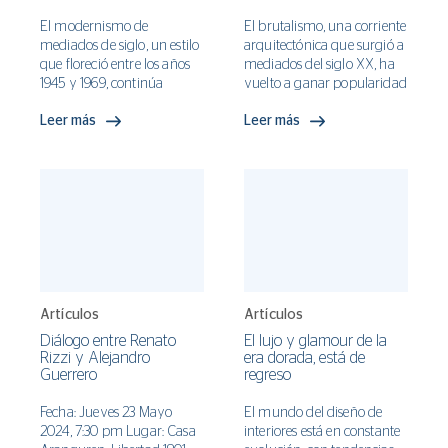
ventana, se busca capturar
la luz, el color y la textura
El modernismo de
El brutalismo, una corriente
de México, transformando
mediados de siglo, un estilo
arquitectónica que surgió a
el hogar en un refugio
que floreció entre los años
mediados del siglo XX, ha
emocional.
1945 y 1969, continúa
vuelto a ganar popularidad
siendo una fuente de
en el diseño de interiores.
Leer más
Leer más
inspiración en el diseño de
Este estilo, caracterizado
interiores contemporáneo.
por su uso de materiales
Su esencia se caracteriza
crudos y formas
por líneas limpias,
geométricas audaces, se
funcionalidad y una
originó como una reacción
conexión fluida entre el
contra el ornamento
interior y el exterior. Esta
excesivo del modernismo.
estética ha perdurado
debido a su capacidad para
crear espacios que son a la
vez elegantes y acogedores,
Artículos
Artículos
haciendo de los hogares
Diálogo entre Renato
El lujo y glamour de la
modernos refugios de
Rizzi y Alejandro
era dorada, está de
simplicidad y sofisticación.
Guerrero
regreso
La relevancia de este estilo
en la actualidad se debe a
Fecha: Jueves 23 Mayo
El mundo del diseño de
su capacidad para
2024, 7:30 pm Lugar: Casa
interiores está en constante
adaptarse a las necesidades