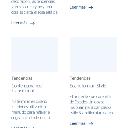
decoración, las tendencias
van y vienen y hoy una
Leer más
cosa es cierta: el rosa está de
regreso.
Leer más
Tendencias
Tendencias
Contemporaneo
Scandifornian Style
Transicional
El norte de Europa y el sur
“El término en diseño
de Estados Unidos se
interior es utilizado a
fusionan para dar paso al
menudo para reflejar el
estilo Scandifornian dando
engranaje de elementos
lugar a interiores bohemios
tradicionales y
Leer más
y minimalistas El mix entre