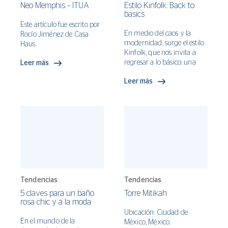
Neo Memphis – ITUA
Estilo Kinfolk: Back to
basics
Este artículo fue escrito por
En medio del caos y la
Rocío Jiménez de Casa
modernidad, surge el estilo
Haus.
Kinfolk, que nos invita a
regresar a lo básico: una
Leer más
vida sencilla, austera, y
Leer más
conectada con la
naturaleza.
Tendencias
Tendencias
5 claves para un baño
Torre Mitikah
rosa chic y a la moda
Ubicación: Ciudad de
En el mundo de la
México, México.