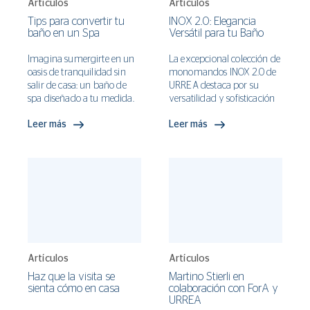
lugar verdaderamente
espacio único, donde
Artículos
Artículos
festivo.
puedes expresar tu
Tips para convertir tu
INOX 2.0: Elegancia
creatividad y estilo
baño en un Spa
Versátil para tu Baño
personal.
Imagina sumergirte en un
La excepcional colección de
oasis de tranquilidad sin
monomandos INOX 2.0 de
salir de casa: un baño de
URREA destaca por su
spa diseñado a tu medida.
versatilidad y sofisticación
En URREA, no solo
en el mundo del
Leer más
Leer más
entendemos tu deseo de
interiorismo. Con acabados
relajación, sino que te
en Satin, Negro, Bronce y
ofrecemos los secretos para
Oro, se integra
transformar tu baño en un
perfectamente en diversos
santuario de bienestar.
estilos de diseño de
Descubre cómo hacerlo y
interiores.
añade un toque de
sofisticación con nuestra
colección ITUA.
Artículos
Artículos
Haz que la visita se
Martino Stierli en
sienta cómo en casa
colaboración con ForA y
URREA