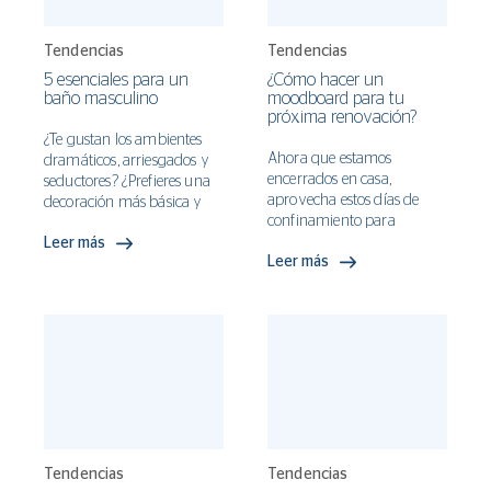
de vitalidad y fuerza por el
reconocido fabricante de la
carta de colores. Viva
Tendencias
Tendencias
Magenta se inspira en la
5 esenciales para un
¿Cómo hacer un
naturaleza, surgiendo de
baño masculino
moodboard para tu
uno de los colores más
próxima renovación?
habituales y vibrantes de
¿Te gustan los ambientes
las flores y algunas gemas.
Ahora que estamos
dramáticos, arriesgados y
encerrados en casa,
seductores? ¿Prefieres una
aprovecha estos días de
decoración más básica y
confinamiento para
neutra, pero eso sí, con
planear esa renovación con
Leer más
toques personales y mucho
Leer más
la que tanto has soñado.
carácter?
Tendencias
Tendencias