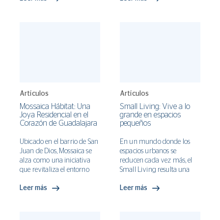
elegancia y la simplicidad
experimentan hacia la
del diseño moderno,
naturaleza. En el ámbito
creando un espacio que es
del diseño, busca la
a la vez acogedor y
integración de elementos
sofisticado.
naturales en los espacios
para mejorar el bienestar y
fortalecer la conexión con el
entorno.
Artículos
Artículos
Mossaica Hábitat: Una
Small Living: Vive a lo
Joya Residencial en el
grande en espacios
Corazón de Guadalajara
pequeños
Ubicado en el barrio de San
En un mundo donde los
Juan de Dios, Mossaica se
espacios urbanos se
alza como una iniciativa
reducen cada vez más, el
que revitaliza el entorno
Small Living resulta una
urbano y le da vida a las
solución para vivir con
Leer más
Leer más
calles de esta histórica
estilo y comodidad en áreas
colonia. Concebido por el
limitadas priorizando la
Arquitecto Julio Pindter
funcionalidad y eficiencia,
Díaz Couder en
ofreciendo una opción