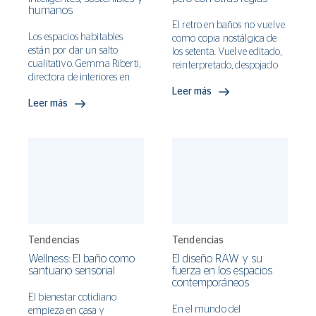
humanos
austera y solitaria en la
naturaleza; con el tiempo
El retro en baños no vuelve
Los espacios habitables
pasó a significar la belleza
como copia nostálgica de
están por dar un salto
serena que surge de la
los setenta. Vuelve editado,
cualitativo. Gemma Riberti,
simplicidad. Sabi remite al
reinterpretado, despojado
directora de interiores en
paso del tiempo, a la pátina
de lo que sobraba. Lo que
WGSN consultora
Leer más
que adquieren los objetos
regresa es la idea de que un
Leer más
londinense de tendencias,
cuando envejecen con
baño puede tener carácter
identifica seis ejes que
dignidad. Juntos
sin sacrificar funcionalidad,
transformarán el diseño en
conforman una estética que
color sin caer en el exceso,
2026: espacios más
celebra lo transitorio, lo
textura sin perder
adaptativos, conscientes y
modesto y lo imperfecto
coherencia.
centrados en mejorar la
como expresiones genuinas
vida de quienes los habitan.
de la existencia.
Tendencias
Tendencias
Wellness: El baño como
El diseño RAW y su
santuario sensorial
fuerza en los espacios
contemporáneos
El bienestar cotidiano
En el mundo del
empieza en casa y