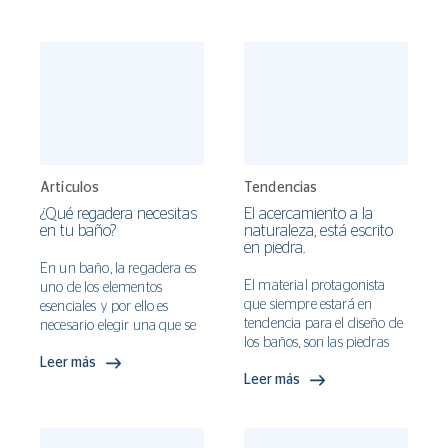
común pensar, ¿cómo
perfeccionando las técnicas
podría mejorar este
y tecnologías en el
espacio?
desarrollo de nuestros
productos.
Artículos
Tendencias
¿Qué regadera necesitas
El acercamiento a la
en tu baño?
naturaleza, está escrito
en piedra.
En un baño, la regadera es
El material protagonista
uno de los elementos
que siempre estará en
esenciales y por ello es
tendencia para el diseño de
necesario elegir una que se
los baños, son las piedras
adapte perfectamente a
naturales. Estas aportan
Leer más
nuestro espacio y nos dé el
Leer más
personalidad, seguridad y
mejor rendimiento a la
elegancia en los ambientes.
hora de vivir el agua a la
Además de que son los
hora del baño. Las
favoritos de todos los
regaderas a las que