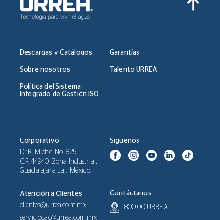
optar por el Scandifornian,
incorporando diversas
texturas como madera
natural, rattán, mimbre,
cerámica, piedra, lana y
Descargas y Catálogos
Garantías
lino; a esto le añadimos una
paleta cromática cálida y
Sobre nosotros
Talento URREA
obtendrás espacios limpios
y bohemios. Te detallamos
Política del Sistema
a continuación como lo
Integrado de Gestión ISO
puedes lograr en tu hogar:
Corporativo
Síguenos
Dr R. Michel No. 825
C.P. 44940, Zona Industrial,
Guadalajara, Jal., México.
Contáctanos
Atención a Clientes
clientes@urrea.com.mx
800 00 URREA
serviciocac@urrea.com.mx