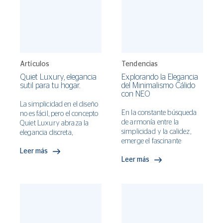
colaboración con el
inteligente para adaptar los
despacho Arquitectura
hogares a las demandas de
Interurbana, este desarrollo
la vida moderna.
residencial se integra al
tejido urbano.
Artículos
Tendencias
Quiet Luxury, elegancia
Explorando la Elegancia
sutil para tu hogar.
del Minimalismo Cálido
con NEO
La simplicidad en el diseño
En la constante búsqueda
no es fácil, pero el concepto
de armonía entre la
Quiet Luxury abraza la
simplicidad y la calidez,
elegancia discreta,
emerge el fascinante
centrándose en la calidad y
mundo del Minimalismo
Leer más
atención al detalle.
Leer más
Cálido, un estilo de
Incorporar este estilo es
interiorismo que fusiona la
adoptar la atemporalidad,
atractiva estética
seleccionando elementos
minimalista con tonos
visualmente atractivos y
neutros cálidos. Este
duraderos.
enfoque de diseño, que
logra equilibrar la