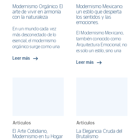
Modernismo Orgánico: El
Modernismo Mexicano:
arte de vivir en armonía
un estilo que despierta
con la naturaleza
los sentidos y las
emociones.
En un mundo cada vez
El Modernismo Mexicano,
más desconectado de lo
también conocido como
esencial, el modernismo
Arquitectura Emocional, no
orgánico surge como una
es solo un estilo, sino una
respuesta a la necesidad de
manifestación tangible de
Leer más
volver a nuestras raíces,
Leer más
la identidad cultural de
fusionando lo mejor de la
México. En un país donde
naturaleza con la
la naturaleza y la cultura se
innovación del diseño
fusionan, esta corriente
moderno. Este enfoque no
arquitectónica, liderada por
es solo una tendencia
figuras icónicas como Luis
pasajera, es una filosofía de
Barragán y Ricardo
vida que nos invita a
Legorreta, crea espacios que
repensar la manera en la
van más allá de lo
que habitamos nuestros
funcional para tocar las
espacios.
emociones más profundas
Artículos
Artículos
de quienes los habitan. En
El Arte Cotidiano,
La Elegancia Cruda del
cada muro, en cada
Modernismo en tu Hogar
Brutalismo